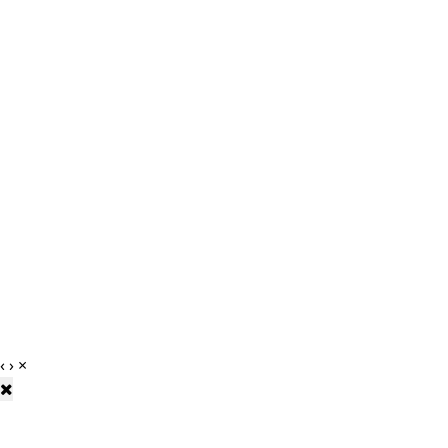
‹
›
×