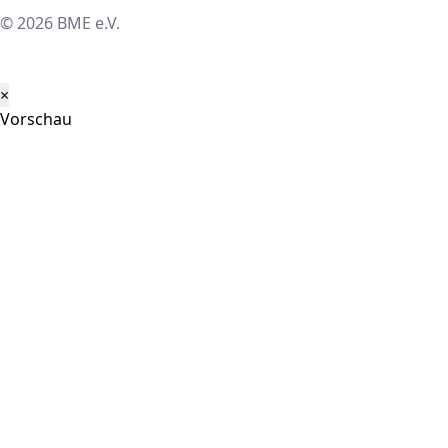
strukturierter transformieren, mit
© 2026 BME e.V.
Einkauf und Supply Chain als Schlüssel für
Resilienz, Innovation und Wachstum.
×
Vorschau