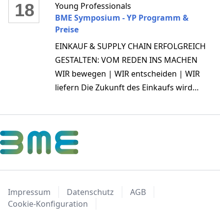
18
Young Professionals
BME Symposium - YP Programm &
Preise
EINKAUF & SUPPLY CHAIN ERFOLGREICH
GESTALTEN: VOM REDEN INS MACHEN
WIR bewegen | WIR entscheiden | WIR
liefern Die Zukunft des Einkaufs wird
digitaler, vernetzter und menschlicher
zugleich. Denn die besten Ideen
entstehen dort, wo Menschen
miteinander reden, sich austauschen und
gemeinsam weiterdenken. Die
wirtschaftliche, geopolitische und
technologische Unsicherheit ist zur
Impressum
Datenschutz
AGB
neuen Normalität geworden. Erfolgreiche
Cookie-Konfiguration
Unternehmen müssen sich schneller und